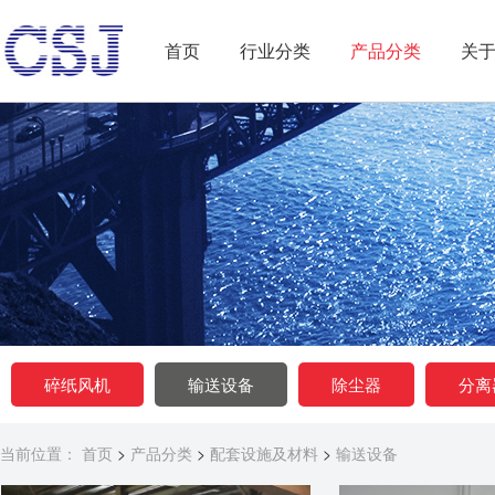
首页
行业分类
产品分类
关
输送设备
碎纸风机
输送设备
除尘器
分离
当前位置：
首页
>
产品分类
>
配套设施及材料
>
输送设备